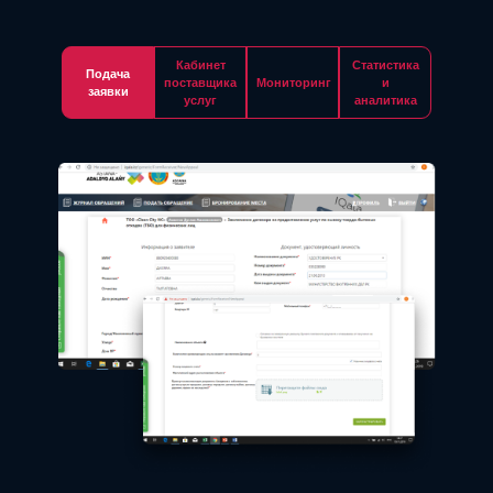
Кабинет
Статистика
Подача
поставщика
Мониторинг
и
заявки
услуг
аналитика